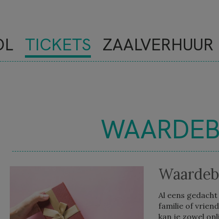
OL
TICKETS
ZAALVERHUUR
WAARDE
NOVE
Waardeb
Al eens gedacht
familie of vrie
kan je zowel onl