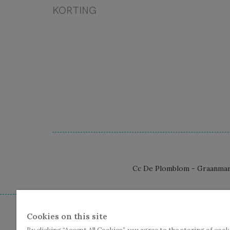
FILM
KORTING
LEZING/LITERATUUR
TE GAST
Cc De Plomblom - Graanmarkt
Cookies on this site