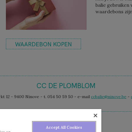
balie gebruiken 
waardebons zijn
WAARDEBON KOPEN
CC DE PLOMBLOM
 12 - 9400 Ninove - t. 054 50 59 50 - e-mail
ccbalie@ninove.be
-
Accept All Cookies