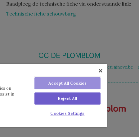
Raadpleeg de technische fiche via onderstaande link:
Technische fiche schouwburg
CC DE PLOMBLOM
 12 - 9400 Ninove - t. 054 50 59 50 - e-mail
ccbalie@ninove.be
-
Accept All Cookies
ies on
ssist in
Reject All
Cookies Settings