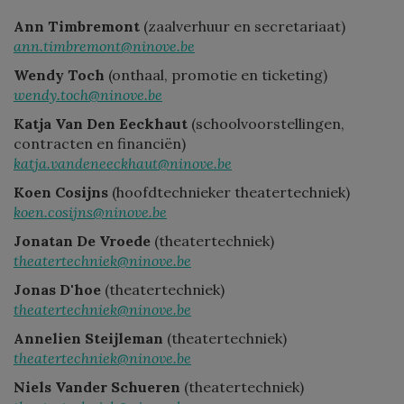
Ann Timbremont
(zaalverhuur en secretariaat)
ann.timbremont@ninove.be
Wendy Toch
(onthaal, promotie en ticketing)
wendy.toch@ninove.be
Katja Van Den Eeckhaut
(schoolvoorstellingen,
contracten en financiën)
katja.vandeneeckhaut@ninove.be
Koen Cosijns
(hoofdtechnieker theatertechniek)
koen.cosijns@ninove.be
Jonatan De Vroede
(theatertechniek)
theatertechniek@ninove.be
Jonas D'hoe
(theatertechniek)
theatertechniek@ninove.be
Annelien Steijleman
(theatertechniek)
theatertechniek@ninove.be
Niels Vander Schueren
(theatertechniek)