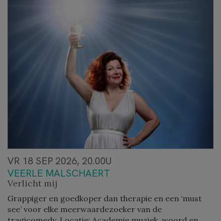
VR 18 SEP 2026, 20.00U
VEERLE MALSCHAERT
Verlicht mij
Grappiger en goedkoper dan therapie en een ‘must
see’ voor elke meerwaardezoeker van de
tragicomedy. Locatie: Academie muziek, woord en