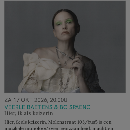
ZA 17 OKT 2026, 20.00U
VEERLE BAETENS & BO SPAENC
Hier, ik als keizerin
Hier, ik als keizerin, Molenstraat 103/bus5 is een
muzikale monoloog over eenzaamheid, macht en