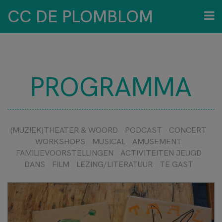
CC DE PLOMBLOM
PROGRAMMA
(MUZIEK)THEATER & WOORD
PODCAST
CONCERT
WORKSHOPS
MUSICAL
AMUSEMENT
FAMILIEVOORSTELLINGEN
ACTIVITEITEN JEUGD
DANS
FILM
LEZING/LITERATUUR
TE GAST