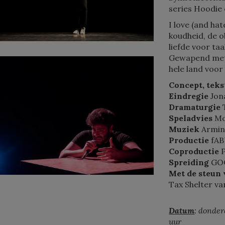
series Hoodie
I love (and ha
koudheid, de o
liefde voor ta
Gewapend met 
hele land voor 
Concept, teks
Eindregie
Jon
Dramaturgie
Speladvies
Mo
Muziek
Armin
Productie
fA
Coproductie
Spreiding
GO
Met de steun
Tax Shelter va
Datum
: donder
uur