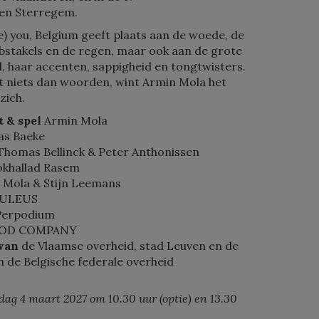
 en Sterregem.
te) you, Belgium geeft plaats aan de woede, de
bstakels en de regen, maar ook aan de grote
al, haar accenten, sappigheid en tongtwisters.
niets dan woorden, wint Armin Mola het
zich.
t & spel
Armin Mola
as Baeke
Thomas Bellinck & Peter Anthonissen
khallad Rasem
 Mola & Stijn Leemans
BULEUS
Perpodium
OD COMPANY
 van
de Vlaamse overheid, stad Leuven en de
n de Belgische federale overheid
dag 4 maart 2027 om 10.30 uur (optie) en 13.30