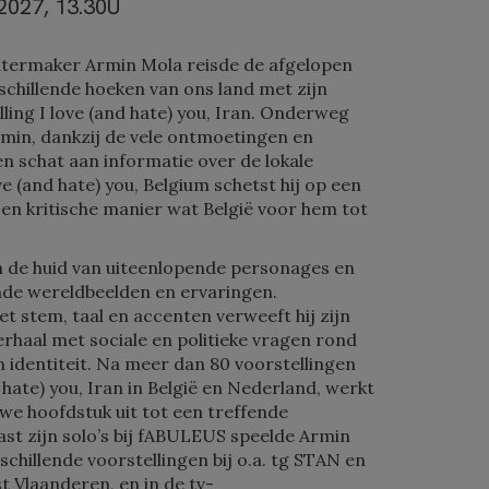
027, 13.30U
atermaker Armin Mola reisde de afgelopen
schillende hoeken van ons land met zijn
ling I love (and hate) you, Iran. Onderweg
min, dankzij de vele ontmoetingen en
n schat aan informatie over de lokale
ove (and hate) you, Belgium schetst hij op een
en kritische manier wat België voor hem tot
n de huid van uiteenlopende personages en
nde wereldbeelden en ervaringen.
t stem, taal en accenten verweeft hij zijn
erhaal met sociale en politieke vragen rond
en identiteit. Na meer dan 80 voorstellingen
d hate) you, Iran in België en Nederland, werkt
euwe hoofdstuk uit tot een treffende
st zijn solo’s bij fABULEUS speelde Armin
schillende voorstellingen bij o.a. tg STAN en
 Vlaanderen, en in de tv-