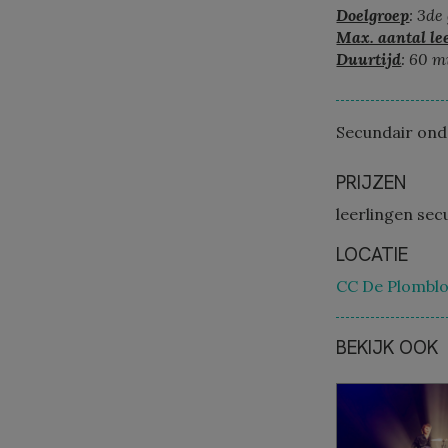
Doelgroep
: 3de
Max. aantal lee
Duurtijd
: 60 m
Secundair ond
PRIJZEN
leerlingen sec
LOCATIE
CC De Plomblo
BEKIJK OOK