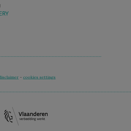
U
ERY
disclaimer
-
cookies settings