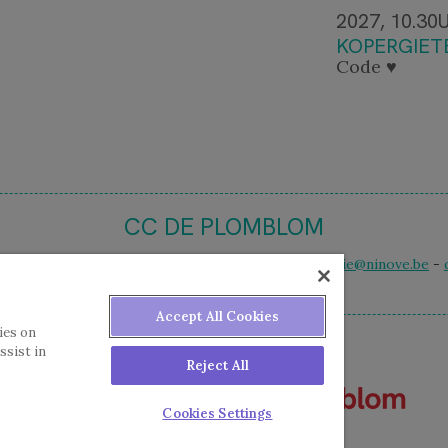
2027, 10.30
KOPERGIET
Code ♥
CC DE PLOMBLOM
 12 - 9400 Ninove - t. 054 50 59 50 - e-mail
ccbalie@ninove.be
-
Accept All Cookies
ies on
ssist in
Reject All
Cookies Settings