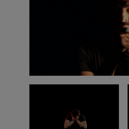
FILM
LEZING/LITERATUUR
TE GAST