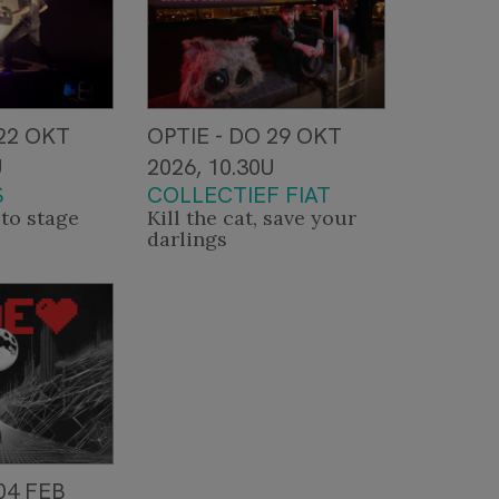
 22 OKT
OPTIE - DO 29 OKT
U
2026, 10.30U
S
COLLECTIEF FIAT
to stage
Kill the cat, save your
darlings
04 FEB