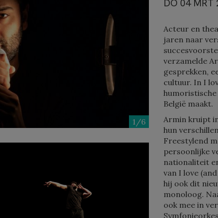
DO 04 MRT 2
Acteur en the
jaren naar ver
succesvoorstel
verzamelde Ar
gesprekken, ee
cultuur. In I l
humoristische 
België maakt.
Armin kruipt i
1/6
hun verschille
Freestylend me
persoonlijke v
nationaliteit 
van I love (an
hij ook dit ni
monoloog. Naa
ook mee in ver
Symfonieorkest