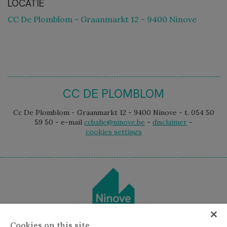
LOCATIE
CC De Plomblom - Graanmarkt 12 - 9400 Ninove
CC DE PLOMBLOM
Cc De Plomblom - Graanmarkt 12 - 9400 Ninove - t. 054 50
59 50 - e-mail
ccbalie@ninove.be
-
disclaimer
-
cookies settings
Cookies on this site