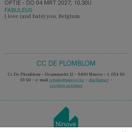
OPTIE - DO 04 MRT 2027, 10.30U
FABULEUS
I love (and hate) you, Belgium
CC DE PLOMBLOM
Cc De Plomblom - Graanmarkt 12 - 9400 Ninove - t. 054 50
59 50 - e-mail
ccbalie@ninove.be
-
disclaimer
-
cookies settings