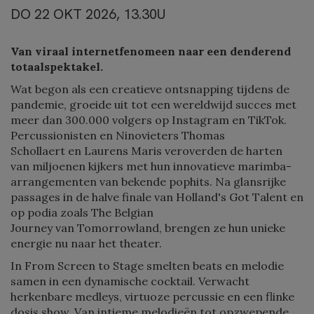
DO 22 OKT 2026, 13.30U
Van viraal internetfenomeen naar een denderend
totaalspektakel.
Wat begon als een creatieve ontsnapping tijdens de
pandemie, groeide uit tot een wereldwijd succes met
meer dan 300.000 volgers op Instagram en TikTok.
Percussionisten en Ninovieters Thomas
Schollaert en Laurens Maris veroverden de harten
van miljoenen kijkers met hun innovatieve marimba-
arrangementen van bekende pophits. Na glansrijke
passages in de halve finale van Holland's Got Talent en
op podia zoals The Belgian
Journey van Tomorrowland, brengen ze hun unieke
energie nu naar het theater.
In From Screen to Stage smelten beats en melodie
samen in een dynamische cocktail. Verwacht
herkenbare medleys, virtuoze percussie en een flinke
dosis show. Van intieme melodieën tot opzwepende